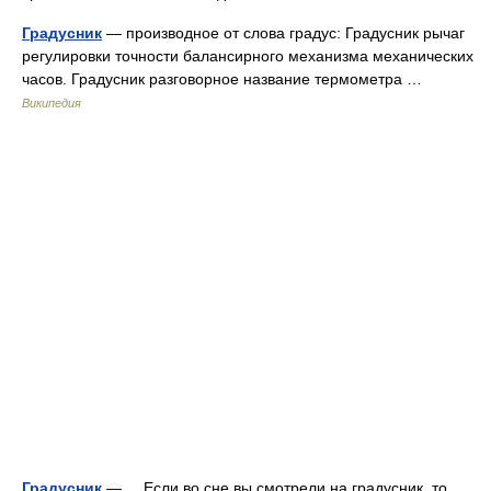
Градусник
— производное от слова градус: Градусник рычаг
регулировки точности балансирного механизма механических
часов. Градусник разговорное название термометра …
Википедия
Градусник
— Если во сне вы смотрели на градусник, то