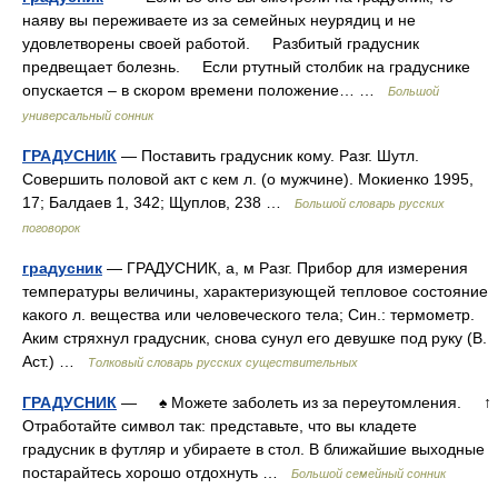
наяву вы переживаете из за семейных неурядиц и не
удовлетворены своей работой. Разбитый градусник
предвещает болезнь. Если ртутный столбик на градуснике
опускается – в скором времени положение… …
Большой
универсальный сонник
ГРАДУСНИК
— Поставить градусник кому. Разг. Шутл.
Совершить половой акт с кем л. (о мужчине). Мокиенко 1995,
17; Балдаев 1, 342; Щуплов, 238 …
Большой словарь русских
поговорок
градусник
— ГРАДУСНИК, а, м Разг. Прибор для измерения
температуры величины, характеризующей тепловое состояние
какого л. вещества или человеческого тела; Син.: термометр.
Аким стряхнул градусник, снова сунул его девушке под руку (В.
Аст.) …
Толковый словарь русских существительных
ГРАДУСНИК
— ♠ Можете заболеть из за переутомления. ↑
Отработайте символ так: представьте, что вы кладете
градусник в футляр и убираете в стол. В ближайшие выходные
постарайтесь хорошо отдохнуть …
Большой семейный сонник