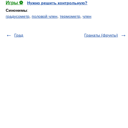
Игры ⚽
Нужно решить контрольную?
Синонимы
:
градусометр
,
половой член
,
термометр
,
член
Град
Гранаты (фрукты)